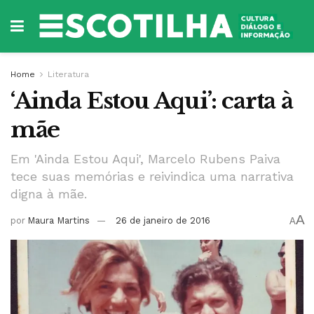
Home
Literatura
‘Ainda Estou Aqui’: carta à
mãe
Em 'Ainda Estou Aqui', Marcelo Rubens Paiva
tece suas memórias e reivindica uma narrativa
digna à mãe.
A
por
Maura Martins
26 de janeiro de 2016
A