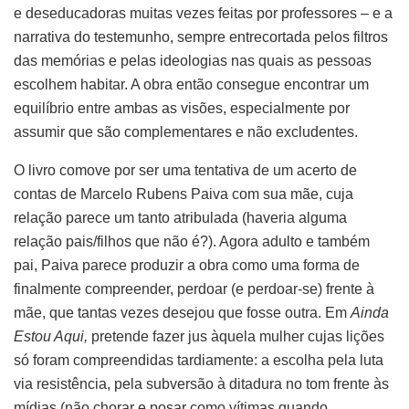
e deseducadoras muitas vezes feitas por professores – e a
narrativa do testemunho, sempre entrecortada pelos filtros
das memórias e pelas ideologias nas quais as pessoas
escolhem habitar. A obra então consegue encontrar um
equilíbrio entre ambas as visões, especialmente por
assumir que são complementares e não excludentes.
O livro comove por ser uma tentativa de um acerto de
contas de Marcelo Rubens Paiva com sua mãe, cuja
relação parece um tanto atribulada (haveria alguma
relação pais/filhos que não é?). Agora adulto e também
pai, Paiva parece produzir a obra como uma forma de
finalmente compreender, perdoar (e perdoar-se) frente à
mãe, que tantas vezes desejou que fosse outra. Em
Ainda
Estou Aqui,
pretende fazer jus àquela mulher cujas lições
só foram compreendidas tardiamente: a escolha pela luta
via resistência, pela subversão à ditadura no tom frente às
mídias (não chorar e posar como vítimas quando