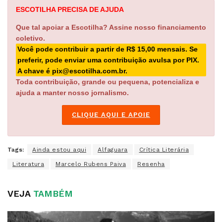
ESCOTILHA PRECISA DE AJUDA
Que tal apoiar a Escotilha? Assine nosso financiamento
coletivo.
Você pode contribuir a partir de R$ 15,00 mensais. Se
preferir, pode enviar uma contribuição avulsa por PIX.
A chave é pix@escotilha.com.br.
Toda contribuição, grande ou pequena, potencializa e
ajuda a manter nosso jornalismo.
CLIQUE AQUI E APOIE
Tags:
Ainda estou aqui
Alfaguara
Crítica Literária
Literatura
Marcelo Rubens Paiva
Resenha
VEJA
TAMBÉM