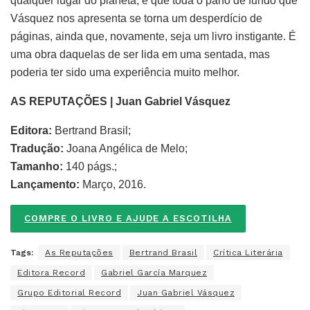
qualquer lugar do planeta, e que toda o pano de fundo que
Vásquez nos apresenta se torna um desperdício de
páginas, ainda que, novamente, seja um livro instigante. É
uma obra daquelas de ser lida em uma sentada, mas
poderia ter sido uma experiência muito melhor.
AS REPUTAÇÕES | Juan Gabriel Vásquez
Editora:
Bertrand Brasil;
Tradução:
Joana Angélica de Melo;
Tamanho:
140 págs.;
Lançamento:
Março, 2016.
COMPRE O LIVRO E AJUDE A ESCOTILHA
Tags:
As Reputações
Bertrand Brasil
Crítica Literária
Editora Record
Gabriel García Marquez
Grupo Editorial Record
Juan Gabriel Vásquez