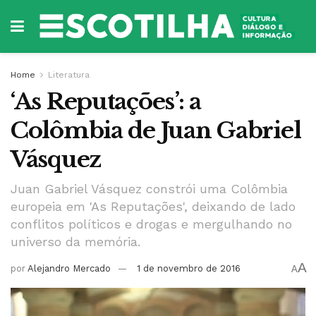
Home
Literatura
‘As Reputações’: a
Colômbia de Juan Gabriel
Vásquez
Juan Gabriel Vásquez constrói uma Colômbia
europeia em 'As Reputações', deixando de lado
conflitos políticos e drogas e mergulhando no
universo da memória.
A
por
Alejandro Mercado
1 de novembro de 2016
A