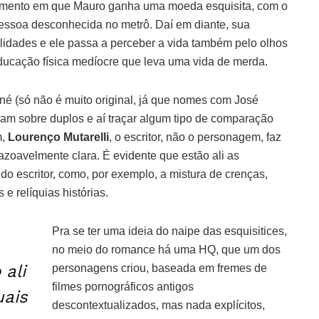
omento em que Mauro ganha uma moeda esquisita, com o
pessoa desconhecida no metrô. Daí em diante, sua
lidades e ele passa a perceber a vida também pelo olhos
educação física medíocre que leva uma vida de merda.
né (só não é muito original, já que nomes com José
am sobre duplos e aí traçar algum tipo de comparação
m,
Lourenço Mutarelli
, o escritor, não o personagem, faz
azoavelmente clara. É evidente que estão ali as
 do escritor, como, por exemplo, a mistura de crenças,
 e relíquias histórias.
Pra se ter uma ideia do naipe das esquisitices,
no meio do romance há uma HQ, que um dos
 ali
personagens criou, baseada em fremes de
filmes pornográficos antigos
uais
descontextualizados, mas nada explícitos,