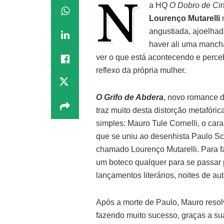
N
a HQ
O Dobro de Ci
Lourenço Mutarelli
n
angustiada, ajoelhad
haver ali uma mancha
ver o que está acontecendo e perc
reflexo da própria mulher.
O Grifo de Abdera
, novo romance d
traz muito desta distorção metafór
simples: Mauro Tule Cornelli, o cara
que se uniu ao desenhista Paulo Sch
chamado Lourenço Mutarelli. Para f
um boteco qualquer para se passar p
lançamentos literários, noites de aut
Após a morte de Paulo, Mauro reso
fazendo muito sucesso, graças a s