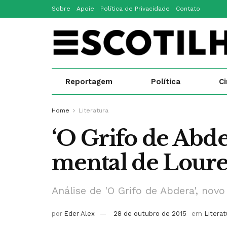
Sobre
Apoie
Política de Privacidade
Contato
Reportagem
Política
C
Home
Literatura
‘O Grifo de Abder
mental de Loure
Análise de 'O Grifo de Abdera', nov
por
Eder Alex
28 de outubro de 2015
em
Literat