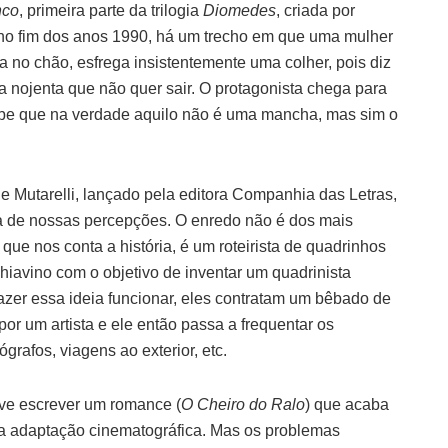
nco
, primeira parte da trilogia
Diomedes
, criada por
o fim dos anos 1990, há um trecho em que uma mulher
a no chão, esfrega insistentemente uma colher, pois diz
 nojenta que não quer sair. O protagonista chega para
ebe que na verdade aquilo não é uma mancha, mas sim o
e Mutarelli, lançado pela editora Companhia das Letras,
ica de nossas percepções. O enredo não é dos mais
 que nos conta a história, é um roteirista de quadrinhos
iavino com o objetivo de inventar um quadrinista
azer essa ideia funcionar, eles contratam um bêbado de
or um artista e ele então passa a frequentar os
ógrafos, viagens ao exterior, etc.
lve escrever um romance (
O Cheiro do Ralo
) que acaba
ua adaptação cinematográfica. Mas os problemas