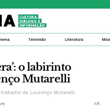
inema
Televisão
Literatura
Mús
a’: o labirinto
nço Mutarelli
o trabalho de Lourenço Mutarelli.
A
ura
A