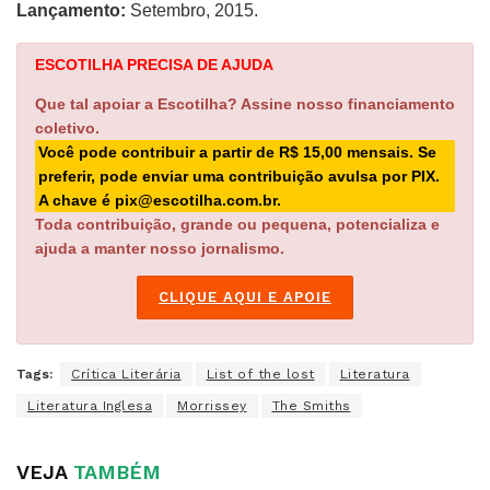
Lançamento:
Setembro, 2015.
ESCOTILHA PRECISA DE AJUDA
Que tal apoiar a Escotilha? Assine nosso financiamento
coletivo.
Você pode contribuir a partir de R$ 15,00 mensais. Se
preferir, pode enviar uma contribuição avulsa por PIX.
A chave é pix@escotilha.com.br.
Toda contribuição, grande ou pequena, potencializa e
ajuda a manter nosso jornalismo.
CLIQUE AQUI E APOIE
Tags:
Crítica Literária
List of the lost
Literatura
Literatura Inglesa
Morrissey
The Smiths
VEJA
TAMBÉM