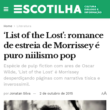
Home
Literatura
‘List of the Lost’: romance
de estreia de Morrissey é
puro niilismo pop
Espécie de pulp fiction com ares de Oscar
Wilde, 'List of the Lost' é Morrissey
desperdiçando páginas com narrativa tísica e
inverossímil.
A
por
Jonatan Silva
2 de outubro de 2015
A