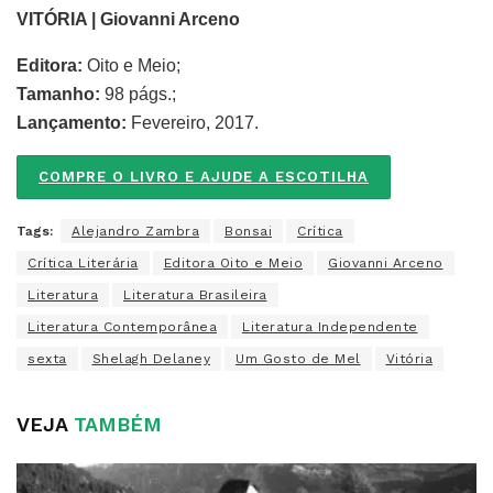
VITÓRIA | Giovanni Arceno
Editora:
Oito e Meio;
Tamanho:
98 págs.;
Lançamento:
Fevereiro, 2017.
COMPRE O LIVRO E AJUDE A ESCOTILHA
Tags:
Alejandro Zambra
Bonsai
Crítica
Crítica Literária
Editora Oito e Meio
Giovanni Arceno
Literatura
Literatura Brasileira
Literatura Contemporânea
Literatura Independente
sexta
Shelagh Delaney
Um Gosto de Mel
Vitória
VEJA
TAMBÉM