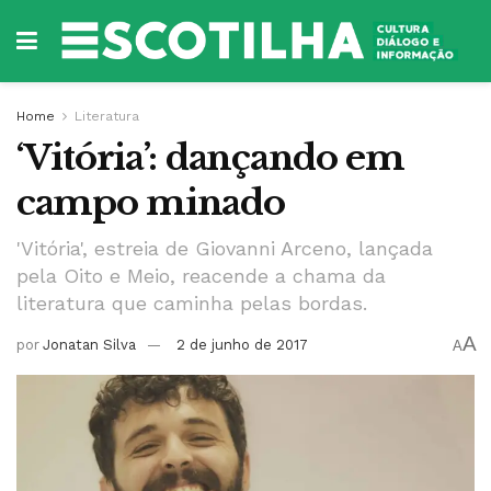
Home
Literatura
‘Vitória’: dançando em
campo minado
'Vitória', estreia de Giovanni Arceno, lançada
pela Oito e Meio, reacende a chama da
literatura que caminha pelas bordas.
A
por
Jonatan Silva
2 de junho de 2017
A