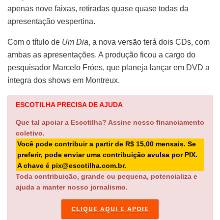
apenas nove faixas, retiradas quase quase todas da
apresentação vespertina.
Com o título de
Um Dia
, a nova versão terá dois CDs, com
ambas as apresentações. A produção ficou a cargo do
pesquisador Marcelo Fróes, que planeja lançar em DVD a
íntegra dos shows em Montreux.
ESCOTILHA PRECISA DE AJUDA
Que tal apoiar a Escotilha? Assine nosso financiamento
coletivo.
Você pode contribuir a partir de R$ 15,00 mensais. Se
preferir, pode enviar uma contribuição avulsa por PIX.
A chave é pix@escotilha.com.br.
Toda contribuição, grande ou pequena, potencializa e
ajuda a manter nosso jornalismo.
CLIQUE AQUI E APOIE