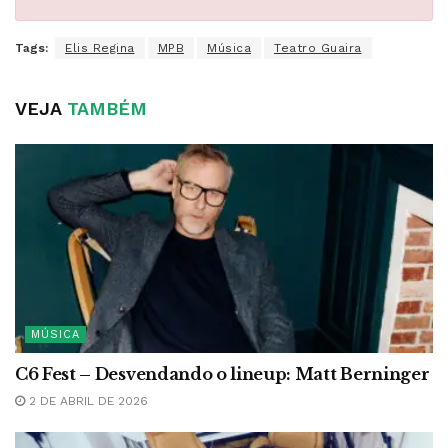
Tags:
Elis Regina
MPB
Música
Teatro Guaira
VEJA
TAMBÉM
MÚSICA
C6 Fest – Desvendando o lineup: Matt Berninger
2 DE ABRIL DE 2026