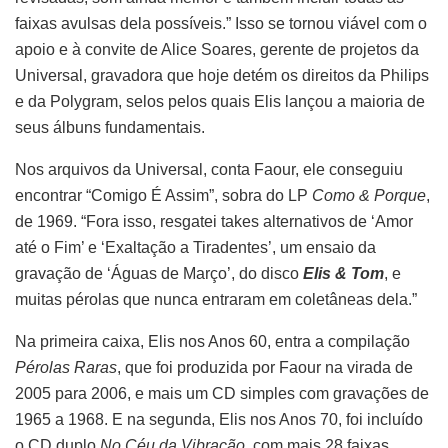
faixas avulsas dela possíveis.” Isso se tornou viável com o
apoio e à convite de Alice Soares, gerente de projetos da
Universal, gravadora que hoje detém os direitos da Philips
e da Polygram, selos pelos quais Elis lançou a maioria de
seus álbuns fundamentais.
Nos arquivos da Universal, conta Faour, ele conseguiu
encontrar “Comigo É Assim”, sobra do LP
Como & Porque
,
de 1969. “Fora isso, resgatei takes alternativos de ‘Amor
até o Fim’ e ‘Exaltação a Tiradentes’, um ensaio da
gravação de ‘Águas de Março’, do disco
Elis & Tom
, e
muitas pérolas que nunca entraram em coletâneas dela.”
Na primeira caixa, Elis nos Anos 60, entra a compilação
Pérolas Raras
, que foi produzida por Faour na virada de
2005 para 2006, e mais um CD simples com gravações de
1965 a 1968. E na segunda, Elis nos Anos 70, foi incluído
o CD duplo
No Céu da Vibração
, com mais 28 faixas