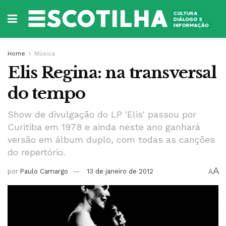
Home
Música
Elis Regina: na transversal
do tempo
Show de divulgação do LP 'Elis' passou por
Curitiba em 1978 e ainda neste ano ganhará
versão em álbum duplo, com todas as canções
do repertório.
A
por
Paulo Camargo
13 de janeiro de 2012
A