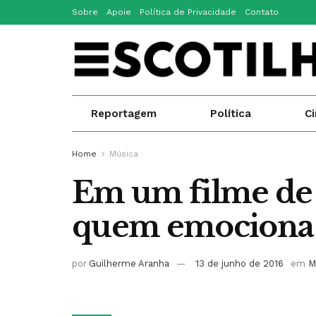
Sobre
Apoie
Política de Privacidade
Contato
Reportagem
Política
C
Home
Música
Em um filme de t
quem emociona
por
Guilherme Aranha
13 de junho de 2016
em
M