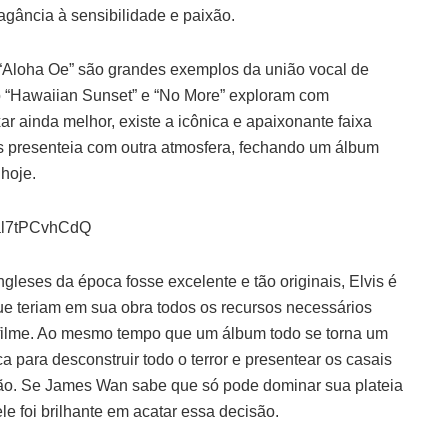
vagância à sensibilidade e paixão.
“Aloha Oe” são grandes exemplos da união vocal de
to “Hawaiian Sunset” e “No More” exploram com
ar ainda melhor, existe a icônica e apaixonante faixa
os presenteia com outra atmosfera, fechando um álbum
hoje.
=al7tPCvhCdQ
gleses da época fosse excelente e tão originais, Elvis é
ue teriam em sua obra todos os recursos necessários
 filme. Ao mesmo tempo que um álbum todo se torna um
 para desconstruir todo o terror e presentear os casais
o. Se James Wan sabe que só pode dominar sua plateia
e foi brilhante em acatar essa decisão.