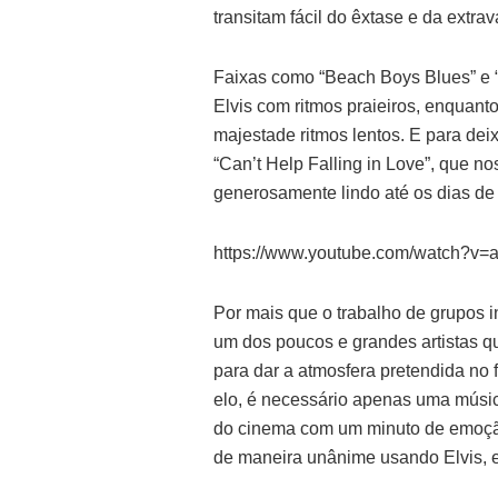
transitam fácil do êxtase e da extra
Faixas como “Beach Boys Blues” e 
Elvis com ritmos praieiros, enquan
majestade ritmos lentos. E para deix
“Can’t Help Falling in Love”, que n
generosamente lindo até os dias de 
https://www.youtube.com/watch?v
Por mais que o trabalho de grupos in
um dos poucos e grandes artistas q
para dar a atmosfera pretendida no
elo, é necessário apenas uma música
do cinema com um minuto de emoçã
de maneira unânime usando Elvis, el