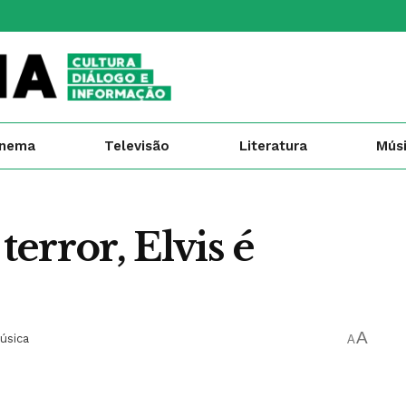
inema
Televisão
Literatura
Mús
error, Elvis é
A
úsica
A