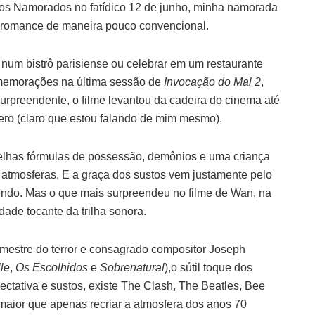
os Namorados no fatídico 12 de junho, minha namorada
o romance de maneira pouco convencional.
um bistrô parisiense ou celebrar em um restaurante
memorações na última sessão de
Invocação do Mal 2
,
Surpreendente, o filme levantou da cadeira do cinema até
ero (claro que estou falando de mim mesmo).
elhas fórmulas de possessão, demônios e uma criança
atmosferas. E a graça dos sustos vem justamente pelo
ndo. Mas o que mais surpreendeu no filme de Wan, na
idade tocante da trilha sonora.
 mestre do terror e consagrado compositor Joseph
le
,
Os Escolhidos
e
Sobrenatural
),o sútil toque dos
pectativa e sustos, existe The Clash, The Beatles, Bee
o maior que apenas recriar a atmosfera dos anos 70