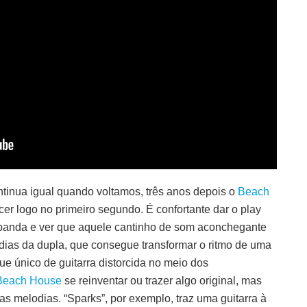
tinua igual quando voltamos, três anos depois o
Beach
er logo no primeiro segundo. É confortante dar o play
banda e ver que aquele cantinho de som aconchegante
dias da dupla, que consegue transformar o ritmo de uma
e único de guitarra distorcida no meio dos
Beach House
se reinventar ou trazer algo original, mas
as melodias. “Sparks”, por exemplo, traz uma guitarra à