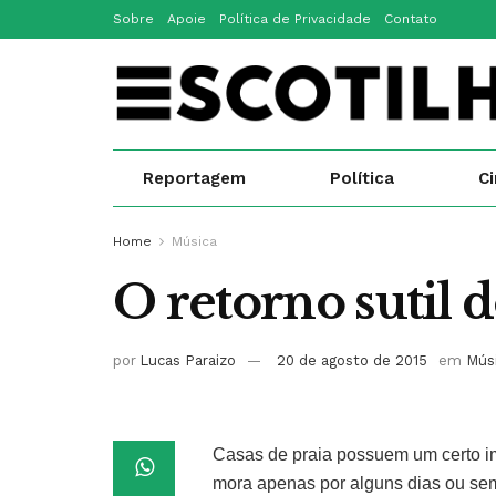
Sobre
Apoie
Política de Privacidade
Contato
Reportagem
Política
C
Home
Música
O retorno sutil
por
Lucas Paraizo
20 de agosto de 2015
em
Mús
Casas de praia possuem um certo i
mora apenas por alguns dias ou sem