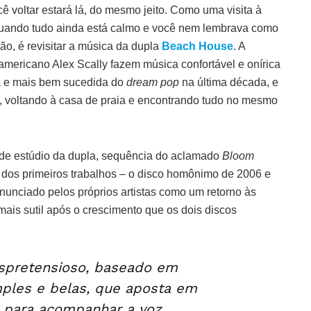
 voltar estará lá, do mesmo jeito. Como uma visita à
 quando tudo ainda está calmo e você nem lembrava como
ão, é revisitar a música da dupla
Beach House
. A
-americano Alex Scally fazem música confortável e onírica
ta e mais bem sucedida do
dream pop
na última década, e
 voltando à casa de praia e encontrando tudo no mesmo
 de estúdio da dupla, sequência do aclamado
Bloom
 dos primeiros trabalhos – o disco homônimo de 2006 e
anunciado pelos próprios artistas como um retorno às
mais sutil após o crescimento que os dois discos
spretensioso, baseado em
ples e belas, que aposta em
s para acompanhar a voz