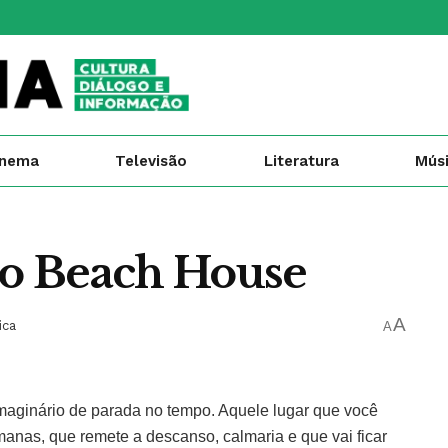
inema
Televisão
Literatura
Mús
 do Beach House
A
ica
A
maginário de parada no tempo. Aquele lugar que você
anas, que remete a descanso, calmaria e que vai ficar