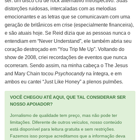
ser: um disco cru de rock alternativo introspectivo. Suas
distorções ruidosas, intercaladas com as melodias
emocionantes e as letras que se comunicavam com uma
geração de britânicos em crise (especialmente financeira),
e são atuais hoje. Se Reid dizia que as pessoas nunca o
entendiam em “Never Understand”, ele também abria seu
coração destroçado em “You Trip Me Up”. Voltando do
show de 2008, criei recordações de eventos que nunca
ocorreram. Sendo assim, na minha cabeça o The Jesus
and Mary Chain tocou
Psychocandy
na íntegra, e em
ambos eu cantei “Just Like Honey” a plenos pulmões.
VOCÊ CHEGOU ATÉ AQUI, QUE TAL CONSIDERAR SER
NOSSO APOIADOR?
Jornalismo de qualidade tem preço, mas não pode ter
limitações. Diferente de outros veículos, nosso conteúdo
está disponível para leitura gratuita e sem restrições.
Fazemos isso porque acreditamos que a informação deva