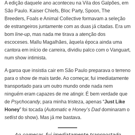
A edição daquele ano aconteceu na Vila dos Galpões, em
São Paulo. Kaiser Chiefs, Bloc Party, Spoon, The
Breeders, Foals e Animal Collective formavam a seleção
de estrangeiros juntamente com as duas já citadas. Era um
bom
line-up
, mas nada me tirava a atenção dos
escoceses. Mallu Magalhães, àquela época ainda uma
cantora em início de carreira, dividiu palco com o Vanguart,
num show intimista.
A garoa que insistia cair em São Paulo preparava o terreno
para o show de mais tarde. Ao começar, fui imediatamente
transportado para um outro mundo onde nada nem
ninguém eram capazes de me atingir. É bem verdade que
de
Psychocandy
, para minha tristeza, apenas “
Just Like
Honey
” foi tocada (
Automatic
e
Honey’s Dad
dominaram o
setlist
do show). Mas já me bastava.
Ao começar, fui imediatamente transportado