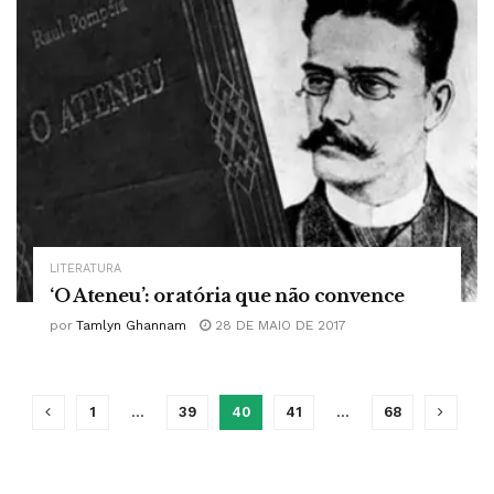
LITERATURA
‘O Ateneu’: oratória que não convence
por
Tamlyn Ghannam
28 DE MAIO DE 2017
1
…
39
40
41
…
68