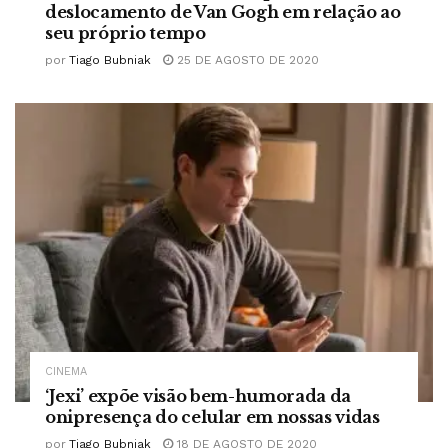
deslocamento de Van Gogh em relação ao
seu próprio tempo
por
Tiago Bubniak
25 DE AGOSTO DE 2020
CINEMA
‘Jexi’ expõe visão bem-humorada da
onipresença do celular em nossas vidas
por
Tiago Bubniak
18 DE AGOSTO DE 2020