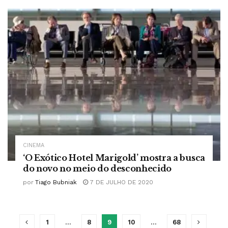
CINEMA
‘O Exótico Hotel Marigold’ mostra a busca
do novo no meio do desconhecido
por
Tiago Bubniak
7 DE JULHO DE 2020
1
…
8
9
10
…
68