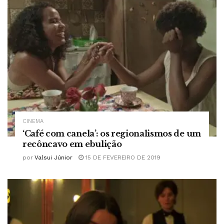
CINEMA
‘Café com canela’: os regionalismos de um
recôncavo em ebulição
por
Valsui Júnior
15 DE FEVEREIRO DE 2019