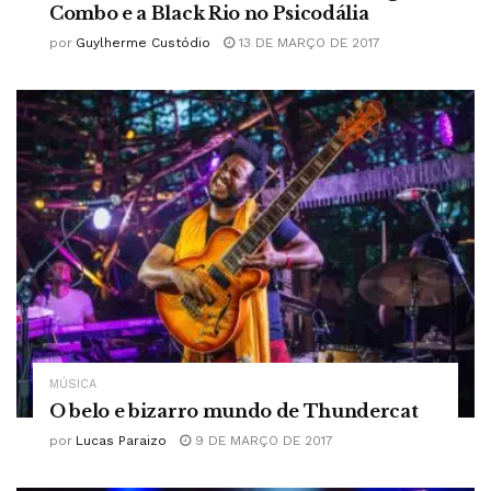
Combo e a Black Rio no Psicodália
por
Guylherme Custódio
13 DE MARÇO DE 2017
MÚSICA
O belo e bizarro mundo de Thundercat
por
Lucas Paraizo
9 DE MARÇO DE 2017