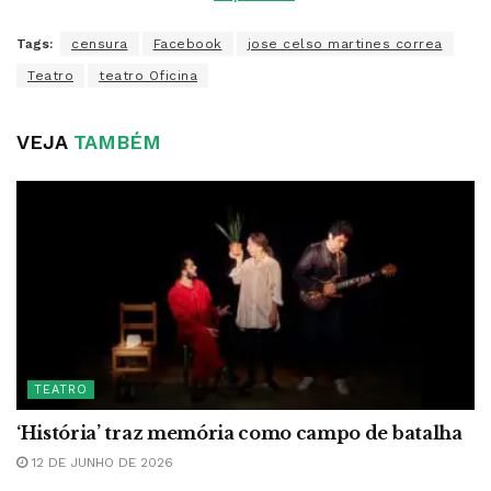
Tags:
censura
Facebook
jose celso martines correa
Teatro
teatro Oficina
VEJA
TAMBÉM
TEATRO
‘História’ traz memória como campo de batalha
12 DE JUNHO DE 2026