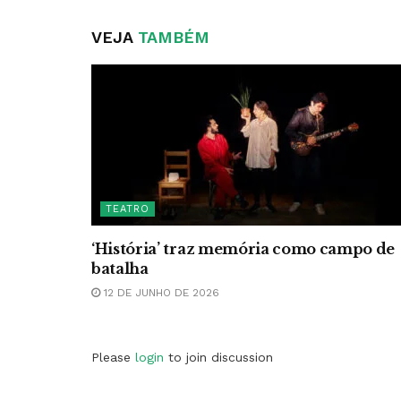
VEJA
TAMBÉM
TEATRO
‘História’ traz memória como campo de
batalha
12 DE JUNHO DE 2026
Please
login
to join discussion