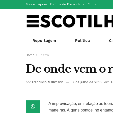
Sobre
Apoie
Política de Privacidade
Contato
Reportagem
Política
C
Home
Teatro
De onde vem o r
por
Francisco Mallmann
7 de julho de 2015
em
T
A improvisação, em relação às teori
maneiras. Alguns pontos, no entanto