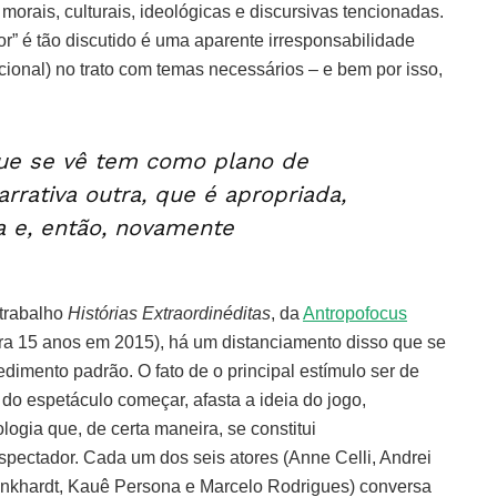
orais, culturais, ideológicas e discursivas tencionadas.
r” é tão discutido é uma aparente irresponsabilidade
ncional) no trato com temas necessários – e bem por isso,
que se vê tem como plano de
rrativa outra, que é apropriada,
da e, então, novamente
 trabalho
Histórias Extraordinéditas
, da
Antropofocus
a 15 anos em 2015), há um distanciamento disso que se
mento padrão. O fato de o principal estímulo ser de
s do espetáculo começar, afasta a ideia do jogo,
gia que, de certa maneira, se constitui
spectador. Cada um dos seis atores (Anne Celli, Andrei
nkhardt, Kauê Persona e Marcelo Rodrigues) conversa