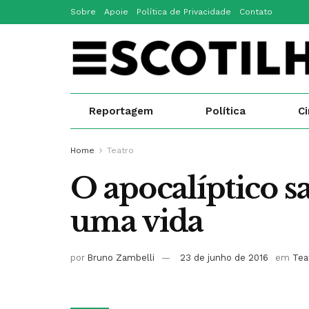
Sobre
Apoie
Política de Privacidade
Contato
Reportagem
Política
C
Home
Teatro
O apocalíptico 
uma vida
por
Bruno Zambelli
23 de junho de 2016
em
Tea