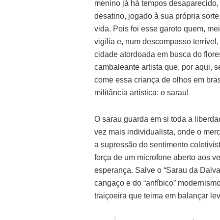
menino já há tempos desaparecido, 
desatino, jogado à sua própria sor
vida. Pois foi esse garoto quem, me
vigília e, num descompasso terrível
cidade atordoada em busca do floresc
cambaleante artista que, por aqui, 
come essa criança de olhos em brasa
militância artística: o sarau!
O sarau guarda em si toda a liberd
vez mais individualista, onde o me
a supressão do sentimento coletivis
força de um microfone aberto aos v
esperança. Salve o “Sarau da Dalva”
cangaço e do “anfíbico” modernismo
traiçoeira que teima em balançar l