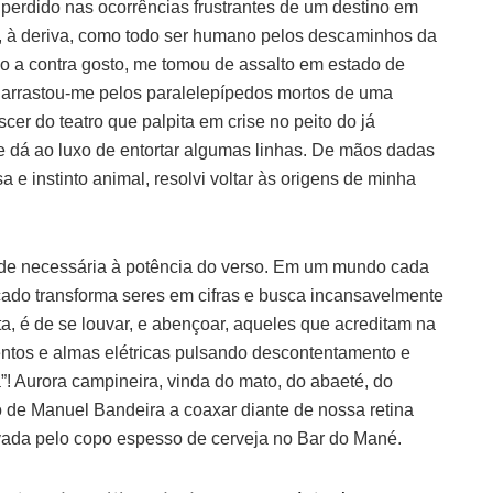
perdido nas ocorrências frustrantes de um destino em
te, à deriva, como todo ser humano pelos descaminhos da
io a contra gosto, me tomou de assalto em estado de
, arrastou-me pelos paralelepípedos mortos de uma
er do teatro que palpita em crise no peito do já
se dá ao luxo de entortar algumas linhas. De mãos dadas
 e instinto animal, resolvi voltar às origens de minha
ade necessária à potência do verso. Em um mundo cada
rcado transforma seres em cifras e busca incansavelmente
ta, é de se louvar, e abençoar, aqueles que acreditam na
entos e almas elétricas pulsando descontentamento e
! Aurora campineira, vinda do mato, do abaeté, do
 de Manuel Bandeira a coaxar diante de nossa retina
evada pelo copo espesso de cerveja no Bar do Mané.