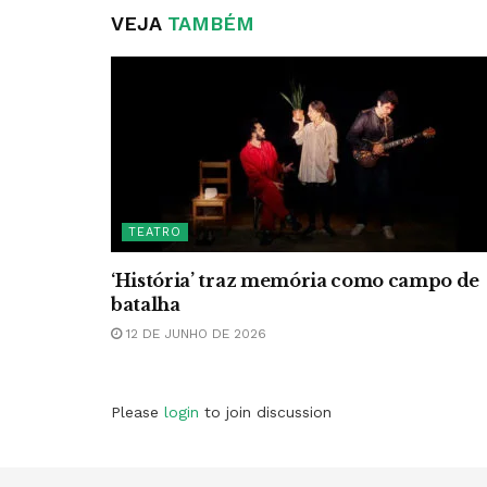
VEJA
TAMBÉM
TEATRO
‘História’ traz memória como campo de
batalha
12 DE JUNHO DE 2026
Please
login
to join discussion