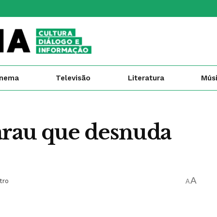
inema
Televisão
Literatura
Mús
sarau que desnuda
A
tro
A