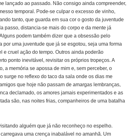
 me lançado ao passado. Não consigo ainda compreender,
emesso temporal. Pode-se culpar o excesso de vinho,
ndo tanto, que guarda em sua cor o gosto da juventude
a passo, distancia-se mais do corpo e da mente já
a. Alguns podem também dizer que a obsessão pelo
a por uma juventude que já se esgotou, seja uma forma
el e cruel ação do tempo. Outros ainda poderão
to ponto inevitável, revisitar os próprios tropeços. A
o, a memória se apossa de mim e, sem perceber, o
 surge no reflexo do taco da sala onde os dias me
amigos que hoje não passam de amargas lembranças,
nca declamado, os amores jamais experimentados e as
tada são, nas noites frias, companheiros de uma batalha
evisitando alguém que já não reconheço no espelho.
ue carregava uma crença inabalável no amanhã. Um