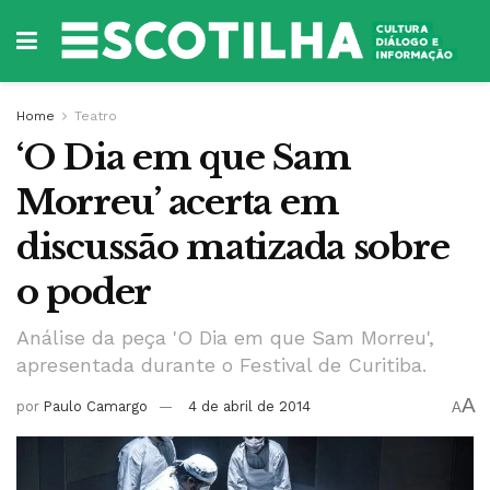
Home
Teatro
‘O Dia em que Sam
Morreu’ acerta em
discussão matizada sobre
o poder
Análise da peça 'O Dia em que Sam Morreu',
apresentada durante o Festival de Curitiba.
A
por
Paulo Camargo
4 de abril de 2014
A