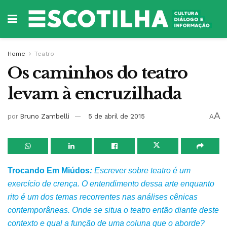
Home
Teatro
Os caminhos do teatro
levam à encruzilhada
A
por
Bruno Zambelli
5 de abril de 2015
A
Trocando Em M
iúdos
:
Escrever sobre teatro é um
exercício de crença. O entendimento dessa arte enquanto
rito é um dos temas recorrentes nas análises cênicas
contemporâneas. Onde se situa o teatro então diante deste
contexto e qual a função de uma coluna que o aborde?