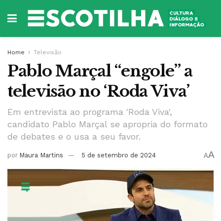
Home
Televisão
Pablo Marçal “engole” a
televisão no ‘Roda Viva’
Em entrevista ao programa 'Roda Viva',
candidato Pablo Marçal se apropria do formato
de debates e o usa a seu favor.
A
por
Maura Martins
5 de setembro de 2024
A