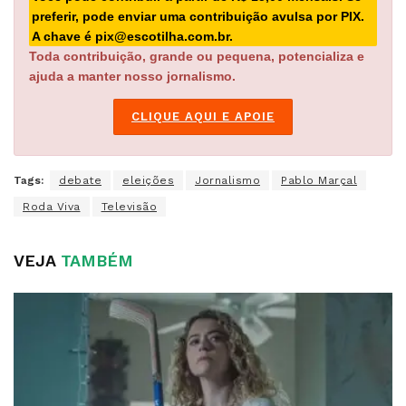
preferir, pode enviar uma contribuição avulsa por PIX.
A chave é pix@escotilha.com.br.
Toda contribuição, grande ou pequena, potencializa e
ajuda a manter nosso jornalismo.
CLIQUE AQUI E APOIE
Tags:
debate
eleições
Jornalismo
Pablo Marçal
Roda Viva
Televisão
VEJA
TAMBÉM