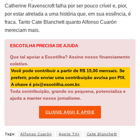
Catherine Ravenscroft falha por ser pouco crível e, pior,
por estar atrelada a uma história que, em sua essência, é
fraca. Tanto Cate Blanchett quanto Alfonso Cuarón
mereciam mais.
ESCOTILHA PRECISA DE AJUDA
Que tal apoiar a Escotilha? Assine nosso financiamento
coletivo.
Você pode contribuir a partir de R$ 15,00 mensais. Se
preferir, pode enviar uma contribuição avulsa por PIX.
A chave é pix@escotilha.com.br.
Toda contribuição, grande ou pequena, potencializa e
ajuda a manter nosso jornalismo.
CLIQUE AQUI E APOIE
Tags:
Alfonso Cuarón
Apple TV+
Cate Blanchett