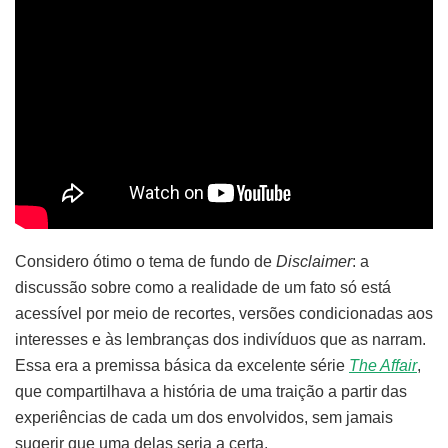
Considero ótimo o tema de fundo de
Disclaimer
: a
discussão sobre como a realidade de um fato só está
acessível por meio de recortes, versões condicionadas aos
interesses e às lembranças dos indivíduos que as narram.
Essa era a premissa básica da excelente série
The Affair
,
que compartilhava a história de uma traição a partir das
experiências de cada um dos envolvidos, sem jamais
sugerir que uma delas seria a certa.