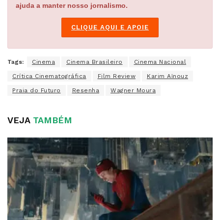
ajuda a manter nosso jornalismo.
CLIQUE AQUI E APOIE
Tags:
Cinema
Cinema Brasileiro
Cinema Nacional
Crítica Cinematográfica
Film Review
Karim Aïnouz
Praia do Futuro
Resenha
Wagner Moura
VEJA
TAMBÉM