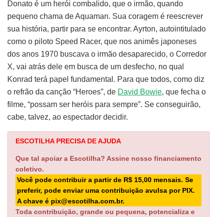
Donato é um herói combalido, que o irmão, quando
pequeno chama de Aquaman. Sua coragem é reescrever
sua história, partir para se encontrar. Ayrton, autointitulado
como o piloto Speed Racer, que nos animês japoneses
dos anos 1970 buscava o irmão desaparecido, o Corredor
X, vai atrás dele em busca de um desfecho, no qual
Konrad terá papel fundamental. Para que todos, como diz
o refrão da canção “Heroes”, de
David Bowie
, que fecha o
filme, “possam ser heróis para sempre”. Se conseguirão,
cabe, talvez, ao espectador decidir.
ESCOTILHA PRECISA DE AJUDA
Que tal apoiar a Escotilha? Assine nosso financiamento
coletivo.
Você pode contribuir a partir de R$ 15,00 mensais. Se
preferir, pode enviar uma contribuição avulsa por PIX.
A chave é pix@escotilha.com.br.
Toda contribuição, grande ou pequena, potencializa e