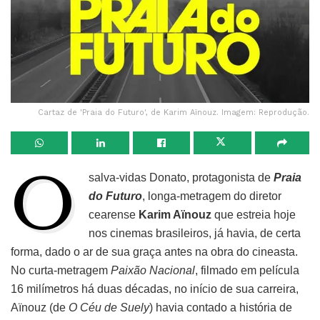
Cartaz de 'Praia do Futuro', de Karim Aïnouz. Imagem: Reprodução.
O
salva-vidas Donato, protagonista de
Praia
do Futuro
, longa-metragem do diretor
cearense
Karim Aïnouz
que estreia hoje
nos cinemas brasileiros, já havia, de certa
forma, dado o ar de sua graça antes na obra do cineasta.
No curta-metragem
Paixão Nacional
, filmado em película
16 milímetros há duas décadas, no início de sua carreira,
Aïnouz (de
O Céu de Suely
) havia contado a história de