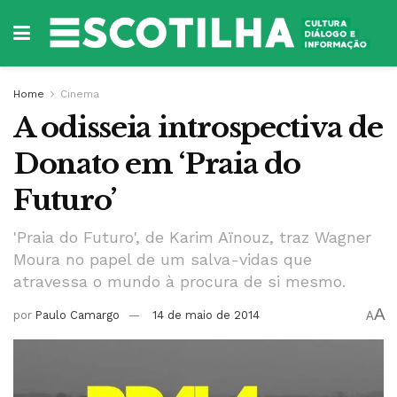
Home
Cinema
A odisseia introspectiva de
Donato em ‘Praia do
Futuro’
'Praia do Futuro', de Karim Aïnouz, traz Wagner
Moura no papel de um salva-vidas que
atravessa o mundo à procura de si mesmo.
A
por
Paulo Camargo
14 de maio de 2014
A