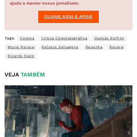
ajuda a manter nosso jornalismo.
CLIQUE AQUI E APOIE
Tags:
Cinema
Crítica Cinematográfica
Damián Szifrón
Movie Review
Relatos Selvagens
Resenha
Review
Ricardo Darín
VEJA
TAMBÉM