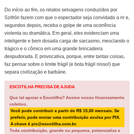
Do início ao fim, os relatos selvagens conduzidos por
Szifrón fazem com que o espectador seja convidado a rir e,
segundos depois, receba o golpe de uma ocorrência
violenta ou dramática. Em geral, eles evidenciam uma
inteligente e bem dosada carga de sarcasmo, mesclando o
trágico e o cômico em uma grande brincadeira
despudorada. E provocativa, porque, entre tantas coisas,
faz pensar sobre o limite frágil (e bota frágil nisso!) que
separa civilização e barbárie.
ESCOTILHA PRECISA DE AJUDA
Que tal apoiar a Escotilha? Assine nosso financiamento
coletivo.
Você pode contribuir a partir de R$ 15,00 mensais. Se
preferir, pode enviar uma contribuição avulsa por PIX.
A chave é pix@escotilha.com.br.
Toda contribuição, grande ou pequena, potencializa e