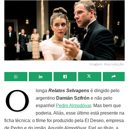
Imagem: Reprodução.
O
longa
R
elatos Selvagens
é dirigido pelo
argentino
Damián Szifrón
e não pelo
espanhol
Pedro Almodóvar
. Mas bem que
poderia. Aliás, esse último está presente na
ficha técnica: o filme foi produzido pela El Deseo, empresa
de Pedro e do irmão, Agustín Almodóvar. Fiel ao título, a