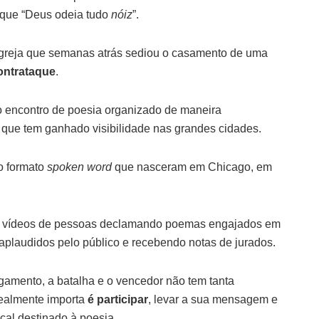
 que “Deus odeia tudo
nóiz
”.
 à igreja que semanas atrás sediou o casamento de uma
ontrataque
.
 o encontro de poesia organizado de maneira
ue tem ganhado visibilidade nas grandes cidades.
no formato
spoken word
que nasceram em Chicago, em
os vídeos de pessoas declamando poemas engajados em
aplaudidos pelo público e recebendo notas de jurados.
ulgamento, a batalha e o vencedor não tem tanta
realmente importa
é participar
, levar a sua mensagem e
cal destinado à poesia.