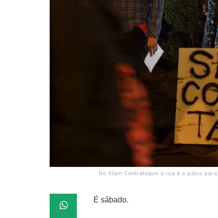
No Slam Contrataque a rua é o palco para qu
É sábado.