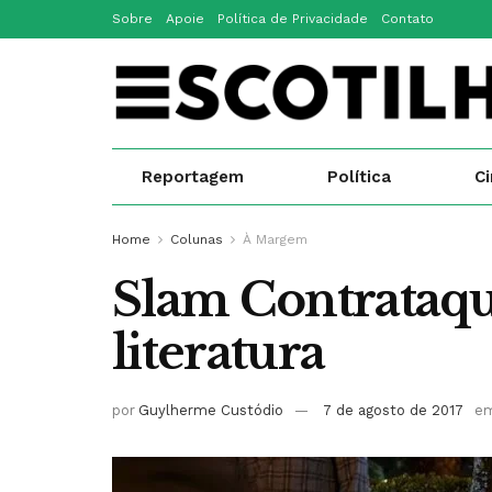
Sobre
Apoie
Política de Privacidade
Contato
Reportagem
Política
C
Home
Colunas
À Margem
Slam Contrataque
literatura
por
Guylherme Custódio
7 de agosto de 2017
e