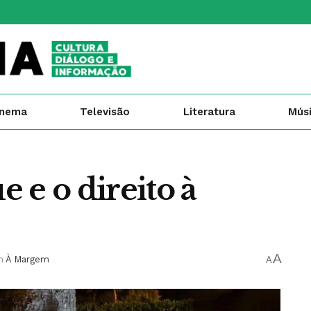
inema
Televisão
Literatura
Mús
 e o direito à
A
m
À Margem
A