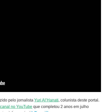
zido pelo jornalista
Yuri Al’Hanati
, colunista deste portal.
canal no YouTube
que completou 2 anos em julho