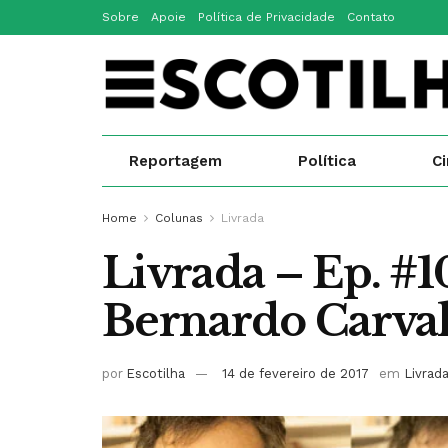
Sobre
Apoie
Política de Privacidade
Contato
Reportagem
Política
C
Home
Colunas
Livrada
Livrada – Ep. #1
Bernardo Carva
por
Escotilha
14 de fevereiro de 2017
em
Livrad