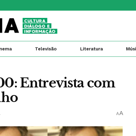
inema
Televisão
Literatura
Mús
00: Entrevista com
lho
A
a
A