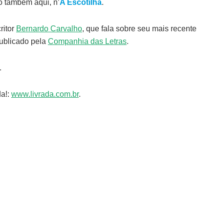
 também aqui, n’
A Escotilha
.
ritor
Bernardo Carvalho
, que fala sobre seu mais recente
publicado pela
Companhia das Letras
.
.
da!:
www.livrada.com.br
.