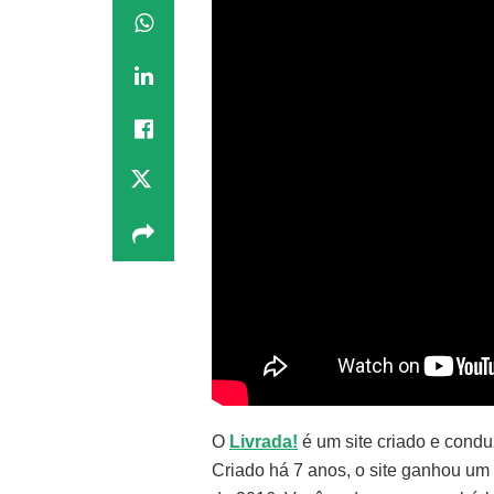
O
Livrada!
é um site criado e condu
Criado há 7 anos, o site ganhou um