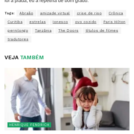
foi a piada, eu a repetiria de bom grado.
Tags:
Abraão
amizade virtual
crise de riso
Crônica
Curitiba
estrelas
Ionesco
ovo cozido
Paris Hilton
pernilongo
Tanzânia
The Doors
títulos de filmes
tradutores
VEJA
TAMBÉM
HENRIQUE FENDRICH