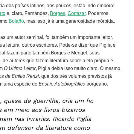
ia dos países latinos, aos poucos, estão indo embora:
ato
e, claro, Fernández,
Borges
,
Cortázar
. Podemos
esmo
Bolaño
, mas isso já é uma generosidade mórbida.
nas um autor seminal, foi também um importante leitor,
a leitura, outros escritores. Pode-se dizer que Piglia é
qual fazem parte também Borges e Mengel, seus
, de autores que fazem literatura sobre a ela própria e
Em
O Último Leitor
, Piglia deixa isso muito claro. O mesmo
os de Emilio Renzi
, que dos três volumes previstos já
ém uma espécie de
Ensaio Autobiográfico
borgeano.
 quase de guerrilha, cria um fio
 em meio aos livros bizarros
m nas livrarias. Ricardo Piglia
m defensor da literatura como