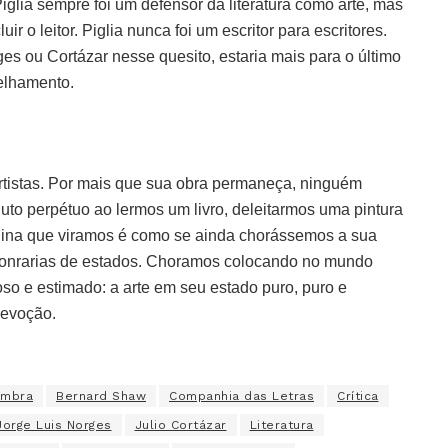
iglia sempre foi um defensor da literatura como arte, mas
ir o leitor. Piglia nunca foi um escritor para escritores.
es ou Cortázar nesse quesito, estaria mais para o último
elhamento.
artistas. Por mais que sua obra permaneça, ninguém
uto perpétuo ao lermos um livro, deleitarmos uma pintura
ágina que viramos é como se ainda chorássemos a sua
honrarias de estados. Choramos colocando no mundo
oso e estimado: a arte em seu estado puro, puro e
devoção.
ambra
Bernard Shaw
Companhia das Letras
Crítica
Jorge Luis Norges
Julio Cortázar
Literatura