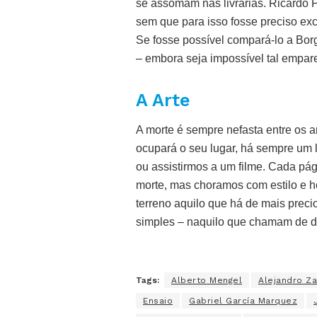
se assomam nas livrarias. Ricardo P
sem que para isso fosse preciso exclu
Se fosse possível compará-lo a Borg
– embora seja impossível tal empar
A Arte
A morte é sempre nefasta entre os 
ocupará o seu lugar, há sempre um l
ou assistirmos a um filme. Cada p
morte, mas choramos com estilo e 
terreno aquilo que há de mais preci
simples – naquilo que chamam de 
Tags:
Alberto Mengel
Alejandro Z
Ensaio
Gabriel García Marquez