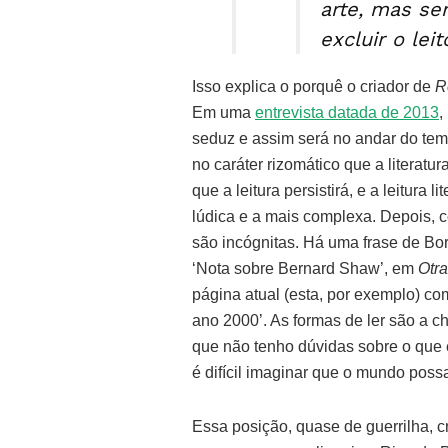
arte, mas se
excluir o leito
Isso explica o porquê o criador de
R
Em uma
entrevista datada de 2013
,
seduz e assim será no andar do temp
no caráter rizomático que a literatu
que a leitura persistirá, e a leitura
lúdica e a mais complexa. Depois, 
são incógnitas. Há uma frase de Bor
‘Nota sobre Bernard Shaw’, em
Otra
página atual (esta, por exemplo) co
ano 2000’. As formas de ler são a 
que não tenho dúvidas sobre o que es
é difícil imaginar que o mundo poss
Essa posição, quase de guerrilha, c