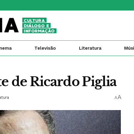
inema
Televisão
Literatura
Mús
e de Ricardo Piglia
A
atura
A