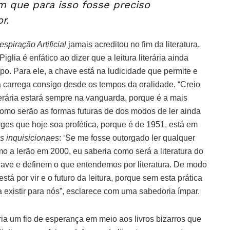
m que para isso fosse preciso
r.
espiração Artificial
jamais acreditou no fim da literatura.
 Piglia é enfático ao dizer que a leitura literária ainda
o. Para ele, a chave está na ludicidade que permite e
ra carrega consigo desde os tempos da oralidade. “Creio
 literária estará sempre na vanguarda, porque é a mais
como serão as formas futuras de dos modos de ler ainda
ges que hoje soa profética, porque é de 1951, está em
s inquisicionaes
: ‘Se me fosse outorgado ler qualquer
mo a lerão em 2000, eu saberia como será a literatura do
chave e definem o que entendemos por literatura. De modo
tá por vir e o futuro da leitura, porque sem esta prática
a existir para nós”, esclarece com uma sabedoria ímpar.
ria um fio de esperança em meio aos livros bizarros que