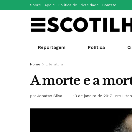
Sobre
Apoie
Política de Privacidade
Contato
Reportagem
Política
C
Home
Literatura
A morte e a mort
por
Jonatan Silva
13 de janeiro de 2017
em
Liter