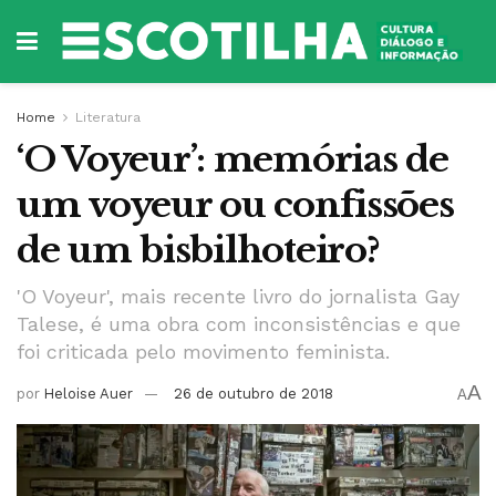
Home
Literatura
‘O Voyeur’: memórias de
um voyeur ou confissões
de um bisbilhoteiro?
'O Voyeur', mais recente livro do jornalista Gay
Talese, é uma obra com inconsistências e que
foi criticada pelo movimento feminista.
A
por
Heloise Auer
26 de outubro de 2018
A