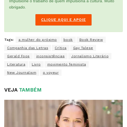
Impulsione o trabalho de quem impulsiona a cultura. Muito
obrigado.
CLIQUE AQUI E APOIE
Tags:
a mulher do próximo
book
Book Review
Companhia das Letras
Crítica
Gay Talese
Gerald Foos
inconsistências
Jornalismo Literário
Literatura
Livro
movimento feminista
New Journalism
o voyeur
VEJA
TAMBÉM