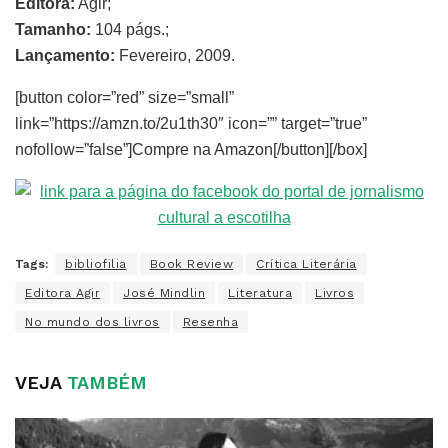
Editora:
Agir;
Tamanho:
104 págs.;
Lançamento:
Fevereiro, 2009.
[button color=”red” size=”small”
link=”https://amzn.to/2u1th30″ icon=”” target=”true”
nofollow=”false”]Compre na Amazon[/button][/box]
Tags:
bibliofilia
Book Review
Crítica Literária
Editora Agir
José Mindlin
Literatura
Livros
No mundo dos livros
Resenha
VEJA
TAMBÉM