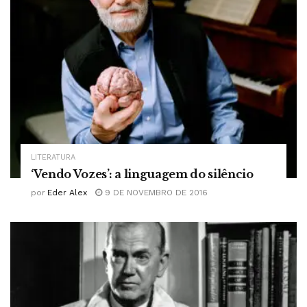
LITERATURA
‘Vendo Vozes’: a linguagem do silêncio
por
Eder Alex
9 DE NOVEMBRO DE 2016