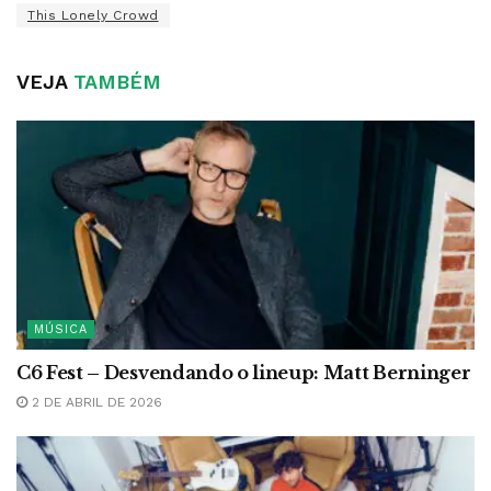
This Lonely Crowd
VEJA
TAMBÉM
MÚSICA
C6 Fest – Desvendando o lineup: Matt Berninger
2 DE ABRIL DE 2026