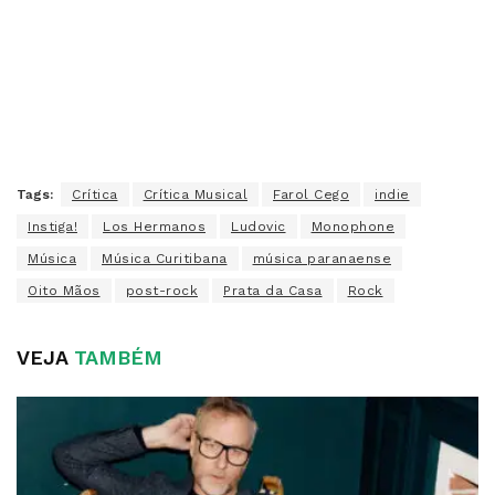
Tags:
Crítica
Crítica Musical
Farol Cego
indie
Instiga!
Los Hermanos
Ludovic
Monophone
Música
Música Curitibana
música paranaense
Oito Mãos
post-rock
Prata da Casa
Rock
VEJA
TAMBÉM