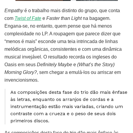
Empathy
é o trabalho mais distinto do grupo, que conta
com
Twist of Fate
e
Faster than Light
na bagagem.
Engana-se, no entanto, quem pense que há menos
complexidade no LP. A roupagem que parece dizer que
“menos é mais” esconde uma teia intrincada de linhas
melódicas orgânicas, consistentes e com uma dinâmica
musical invejável. O resultado recorda os ingleses do
Oasis em seus
Definitely Maybe
e
(What’s the Story)
Morning Glory?
, sem chegar a emulá-los ou arriscar em
invencionismos.
As composições desta fase do trio dão mais ênfase
às letras, enquanto os arranjos de cordas e a
instrumentação estão mais variadas, criando um
contraste com a crueza e o peso de seus dois
primeiros discos.
As composições desta fase do trio dão mais ênfase às