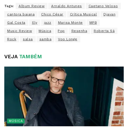
Tags:
Album Review
Arnaldo Antunes
Caetano Veloso
cantora baiana
Chico César
Crítica Musical
Djavan
Gal Costa
Illy
jazz
Marisa Monte
MPB
Music Review
Música
Pop
Resenha
Roberta Sá
Rock
salsa
samba
Voo Longe
VEJA
TAMBÉM
MÚSICA