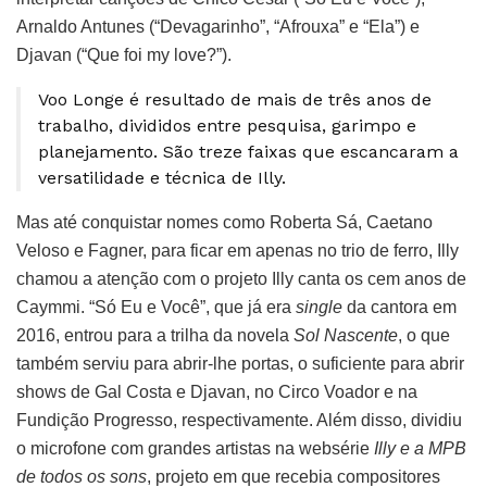
Arnaldo Antunes (“Devagarinho”, “Afrouxa” e “Ela”) e
Djavan (“Que foi my love?”).
Voo Longe é resultado de mais de três anos de
trabalho, divididos entre pesquisa, garimpo e
planejamento. São treze faixas que escancaram a
versatilidade e técnica de Illy.
Mas até conquistar nomes como Roberta Sá, Caetano
Veloso e Fagner, para ficar em apenas no trio de ferro, Illy
chamou a atenção com o projeto Illy canta os cem anos de
Caymmi. “Só Eu e Você”, que já era
single
da cantora em
2016, entrou para a trilha da novela
Sol Nascente
, o que
também serviu para abrir-lhe portas, o suficiente para abrir
shows de Gal Costa e Djavan, no Circo Voador e na
Fundição Progresso, respectivamente. Além disso, dividiu
o microfone com grandes artistas na websérie
Illy e a MPB
de todos os sons
, projeto em que recebia compositores