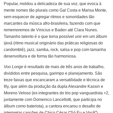
Popular, moldou a delicadeza de sua voz, que evoca à
mente nomes tão plurais como Gal Costa e Marisa Monte,
sem esquecer de agregar ritmos e sonoridades tão
marcantes da música afro-brasileira, fazendo com que
rememoremos de Vinicius e Baden até Clara Nunes.
Tamanho talento é o que torna possível unir em um álbum
ijexá (ritmo musical originário das práticas religiosas do
candomblé), jazz, samba, rock, salsa e pop com tamanha
desenvoltura e de forma tão harmoniosa.
Voo Longe
é resultado de mais de três anos de trabalho,
divididos entre pesquisa, garimpo e planejamento. São
treze faixas que escancaram a versatilidade e técnica de
Illy, que além da produção da dupla Alexandre Kassin e
Moreno Veloso (ex-integrantes do trio pop vanguardista +2,
juntamente com Domenico Lancellotti, que participa no
álbum como baterista), a cantora encarou o desafio de
interpretar canções de Chico César (“Só Eu e Você”),