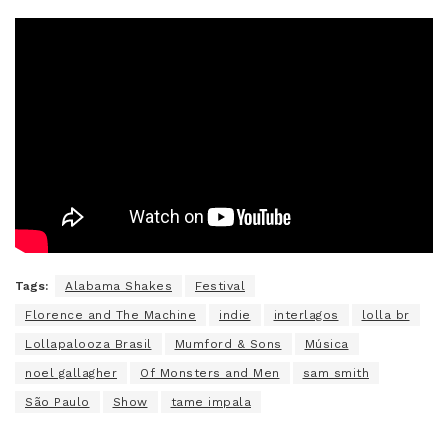
Tags:
Alabama Shakes
Festival
Florence and The Machine
indie
interlagos
lolla br
Lollapalooza Brasil
Mumford & Sons
Música
noel gallagher
Of Monsters and Men
sam smith
São Paulo
Show
tame impala