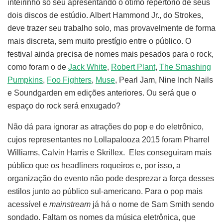
inteirinho só seu apresentando o ótimo repertório de seus
dois discos de estúdio. Albert Hammond Jr., do Strokes,
deve trazer seu trabalho solo, mas provavelmente de forma
mais discreta, sem muito prestígio entre o público. O
festival ainda precisa de nomes mais pesados para o rock,
como foram o de
Jack White
,
Robert Plant
,
The Smashing
Pumpkins
,
Foo Fighters
,
Muse
, Pearl Jam, Nine Inch Nails
e Soundgarden em edições anteriores. Ou será que o
espaço do rock será enxugado?
Não dá para ignorar as atrações do pop e do eletrônico,
cujos representantes no Lollapalooza 2015 foram Pharrel
Williams, Calvin Harris e Skrillex. Eles conseguiram mais
público que os headliners roqueiros e, por isso, a
organização do evento não pode desprezar a força desses
estilos junto ao público sul-americano. Para o pop mais
acessível e
mainstream
já há o nome de Sam Smith sendo
sondado. Faltam os nomes da música eletrônica, que