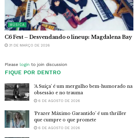
MÚSICA
C6 Fest – Desvendando o lineup: Magdalena Bay
31 DE MARÇO DE 2026
Please
login
to join discussion
FIQUE POR DENTRO
‘A Suíça’ é um mergulho bem-humorado na
obsessão e no trauma
6 DE AGOSTO DE 2026
‘Prazer Máximo Garantido’ é um thriller
que cumpre o que promete
6 DE AGOSTO DE 2026