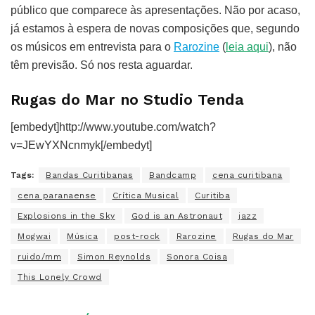
público que comparece às apresentações. Não por acaso,
já estamos à espera de novas composições que, segundo
os músicos em entrevista para o
Rarozine
(
leia aqui
), não
têm previsão. Só nos resta aguardar.
Rugas do Mar no Studio Tenda
[embedyt]http://www.youtube.com/watch?
v=JEwYXNcnmyk[/embedyt]
Tags:
Bandas Curitibanas
Bandcamp
cena curitibana
cena paranaense
Crítica Musical
Curitiba
Explosions in the Sky
God is an Astronaut
jazz
Mogwai
Música
post-rock
Rarozine
Rugas do Mar
ruido/mm
Simon Reynolds
Sonora Coisa
This Lonely Crowd