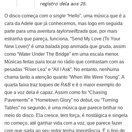
registro dela aos 25.
O disco começa com o
single
“Hello”, uma música que é a
cara da Adele que já conhecemos, mas logo em seguida
parte para uma aventura
taylorswiftzada
que, por mais
estranha que pareça, funciona. “Send My Love (To Your
New Lover)” é uma balada pop animada que gruda, assim
como “Water Under The Bridge” em uma escala menor.
Músicas feitas para tocar no rádio que contrastam com as
pesadas “River Lea” e “All I Ask”. No entanto, nenhuma
chama tanto a atenção quanto “When We Were Young”. A
quarta faixa traz toques de
R&B
e é o maior exemplo do
que a voz dela é capaz. Assim como foi “Chasing
Pavements” e “Hometown Glory” no
debut
, ou “Turning
Tables” no segundo, é uma música que parece brilhar no
meio do disco. Ela cresce, tem força, é nostálgica e singela
no começo, até ganhar vida com a voz, que parece fazer
com que nada ao seu redor tenha importância. É o tipo de