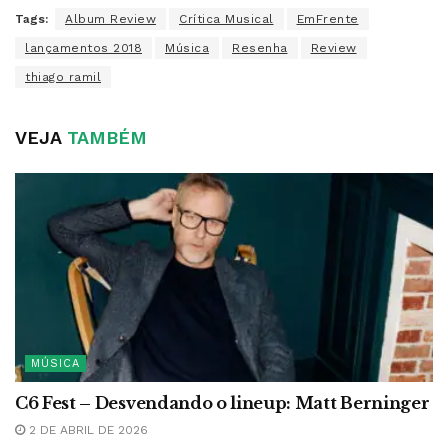
Tags:
Album Review
Crítica Musical
EmFrente
lançamentos 2018
Música
Resenha
Review
thiago ramil
VEJA
TAMBÉM
MÚSICA
C6 Fest – Desvendando o lineup: Matt Berninger
2 DE ABRIL DE 2026