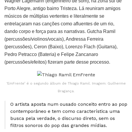
Wagner Lagemann (engenheiro de som), na zona sul de
Porto Alegre, antigo bairro Tristeza. Lá reuniram amigos
músicos de múltiplas vertentes e literalmente se
entrelaçaram nas canções como afluentes de um rio,
dando corpo e força para as narrativas. Gutcha Ramil
(percussões/violinos/vocais), Andressa Ferreira
(percussões), Ceron (Baixo), Lorenzo Flach (Guitarra),
Pedro Petracco (Bateria) e Felipe Zancanaro
(percussões/efeitos) fizeram parte desse processo.
‘EmFrente’ é o segundo álbum de Thiago Ramil. Imagem: Guilherme
Bragança.
O artista aposta num ousado conceito entro ao pop
contemporâneo e tem como característica uma
busca pela verdade, o discurso direto, sem os
filtros sonoros do pop das grandes mídias.