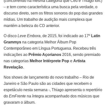
(concorrendo na mesma categoria que Céu e Thiago Iorc)
– e tem como característica uma busca pela verdade, o
discurso direto, sem os filtros sonoros do pop das grandes
mídias. Um trabalho de audição mais complexa que
mantém a beleza do CD anterior.
O disco
Leve Embora
, de 2015, foi indicado ao 17º
Latin
Grammys
na categoria Melhor Álbum Pop
Contemporâneo em Língua Portuguesa. Recebeu três
indicações ao
Prêmio Açorianos
2016, sendo premiado
nas categorias
Melhor Intérprete Pop
e
Artista
Revelação
.
Nos shows de lançamento do novo trabalho – Rio de
Janeiro e São Paulo são as cidades que recebem o
espetáculo nesta semana -, Thiago apresenta o repertório
do
EmFrente
na íntegra acompanhado dos músicos que
gravaram o álbum.