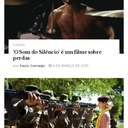
CINEMA
‘O Som do Silêncio’ é um filme sobre
perdas
por
Paulo Camargo
4 DE MARÇO DE 2021