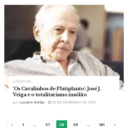
LITERATURA
‘Os Cavalinhos de Platiplanto’: José J.
Veiga e o totalitarismo insólito
por
Luciano Simão
22 DE FEVEREIRO DE 2021
1
…
37
38
39
…
181