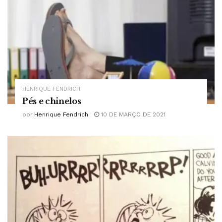
HENRIQUE FENDRICH
Pés e chinelos
por
Henrique Fendrich
10 DE MARÇO DE 2021