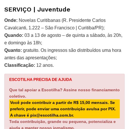
SERVIÇO | Juventude
Onde:
Novelas Curitibanas (R. Presidente Carlos
Cavalcanti, 1.222 – São Francisco | Curitiba/PR);
Quando:
03 a 13 de agosto – de quinta a sábado, às 20h,
e domingo às 18h;
Quanto:
gratuito. Os ingressos são distribuídos uma hora
antes das apresentações;
Classificação:
12 anos.
ESCOTILHA PRECISA DE AJUDA
Que tal apoiar a Escotilha? Assine nosso financiamento
coletivo.
Você pode contribuir a partir de R$ 15,00 mensais. Se
preferir, pode enviar uma contribuição avulsa por PIX.
A chave é pix@escotilha.com.br.
Toda contribuição, grande ou pequena, potencializa e
ajuda a manter nosso jornalismo.