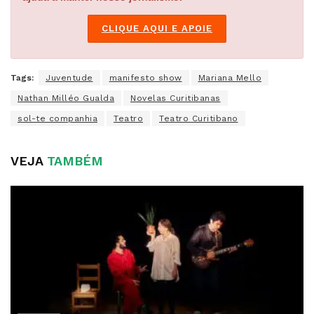
CLIQUE AQUI E APOIE
Tags:
Juventude
manifesto show
Mariana Mello
Nathan Milléo Gualda
Novelas Curitibanas
sol-te companhia
Teatro
Teatro Curitibano
VEJA
TAMBÉM