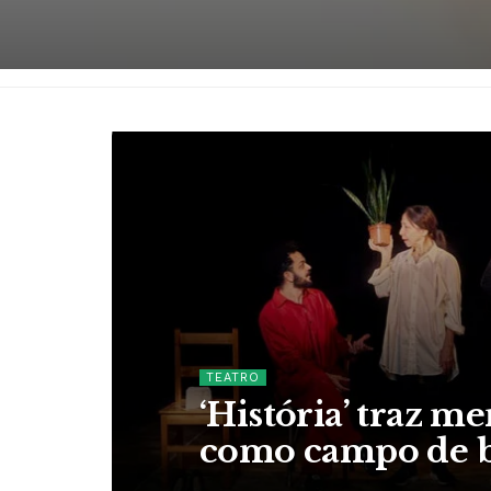
TEATRO
‘História’ traz m
como campo de b