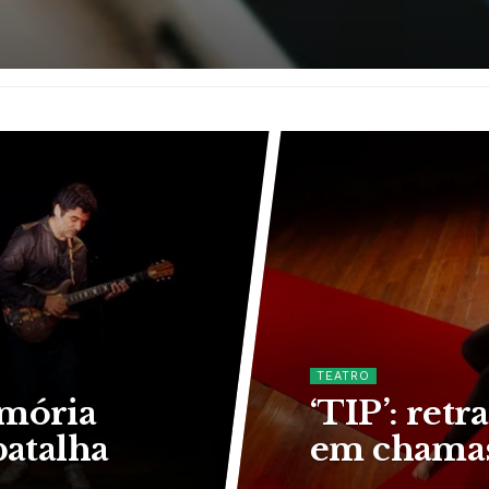
TEATRO
emória
‘TIP’: retr
atalha
em chama