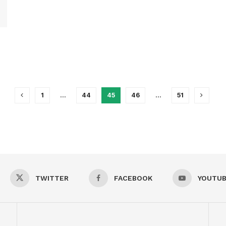
1
…
44
45
46
…
51
TWITTER
FACEBOOK
YOUTU