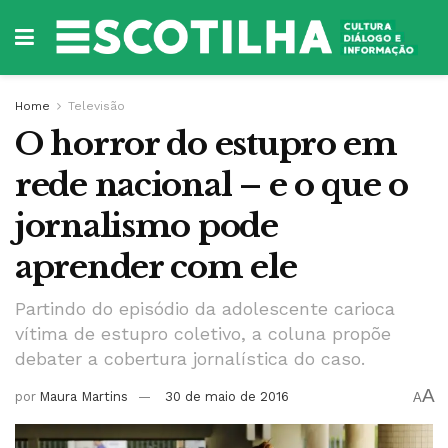
Home
Televisão
O horror do estupro em
rede nacional – e o que o
jornalismo pode
aprender com ele
Partindo do episódio da adolescente carioca
vítima de estupro coletivo, a coluna propõe
debater a cobertura jornalística do caso.
A
por
Maura Martins
30 de maio de 2016
A