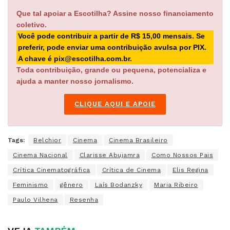
Que tal apoiar a Escotilha? Assine nosso financiamento
coletivo.
Você pode contribuir a partir de R$ 15,00 mensais. Se
preferir, pode enviar uma contribuição avulsa por PIX.
A chave é pix@escotilha.com.br.
Toda contribuição, grande ou pequena, potencializa e
ajuda a manter nosso jornalismo.
CLIQUE AQUI E APOIE
Tags:
Belchior
Cinema
Cinema Brasileiro
Cinema Nacional
Clarisse Abujamra
Como Nossos Pais
Crítica Cinematográfica
Crítica de Cinema
Elis Regina
Feminismo
gênero
Laís Bodanzky
Maria Ribeiro
Paulo Vilhena
Resenha