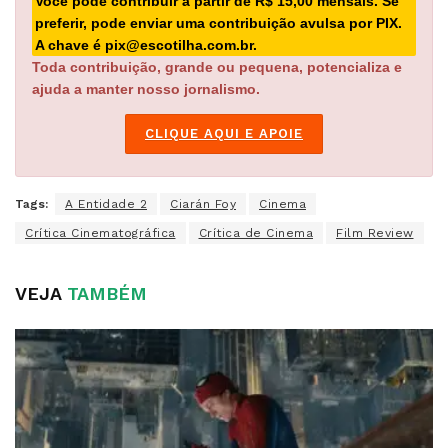
Você pode contribuir a partir de R$ 15,00 mensais. Se
preferir, pode enviar uma contribuição avulsa por PIX.
A chave é pix@escotilha.com.br.
Toda contribuição, grande ou pequena, potencializa e
ajuda a manter nosso jornalismo.
CLIQUE AQUI E APOIE
Tags:
A Entidade 2
Ciarán Foy
Cinema
Crítica Cinematográfica
Crítica de Cinema
Film Review
VEJA
TAMBÉM