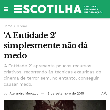
Home
Cinema
‘A Entidade 2’
simplesmente não dá
medo
'A Entidade 2' apresenta poucos recursos
criativos, recorrendo às técnicas exauridas do
cinema de terror sem, no entanto, conseguir
causar medo.
A
por
Alejandro Mercado
3 de setembro de 2015
A