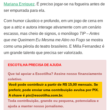
Mariana Enriquez
. É preciso jogar-se na fogueira antes de
ser empurrada para ela.
Com humor cáustico e profundo, em um jogo de cena em
que a atriz e autora interage ativamente com um cenário
escasso, mas cheio de signos, o monólogo
TIP – Antes
que me Queimem Eu Mesma me Atiro no Fogo
se mostra
como uma pérola do teatro brasileiro. E Milla Fernandez é
um grande talento que precisa ser valorizado.
ESCOTILHA PRECISA DE AJUDA
Que tal apoiar a Escotilha? Assine nosso financiamento
coletivo.
Você pode contribuir a partir de R$ 15,00 mensais. Se
preferir, pode enviar uma contribuição avulsa por PIX.
A chave é pix@escotilha.com.br.
Toda contribuição, grande ou pequena, potencializa e
ajuda a manter nosso jornalismo.