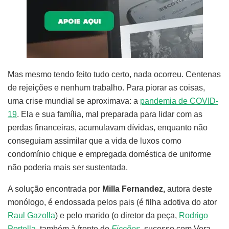
Mas mesmo tendo feito tudo certo, nada ocorreu. Centenas
de rejeições e nenhum trabalho. Para piorar as coisas,
uma crise mundial se aproximava: a
pandemia de COVID-
19
. Ela e sua família, mal preparada para lidar com as
perdas financeiras, acumulavam dívidas, enquanto não
conseguiam assimilar que a vida de luxos como
condomínio chique e empregada doméstica de uniforme
não poderia mais ser sustentada.
A solução encontrada por
Milla Fernandez,
autora deste
monólogo, é endossada pelos pais (é filha adotiva do ator
Raul Gazolla
) e pelo marido (o diretor da peça,
Rodrigo
Portella
, também à frente de
Ficções
, sucesso com Vera