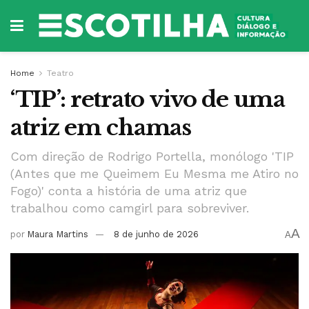
Home
Teatro
‘TIP’: retrato vivo de uma
atriz em chamas
Com direção de Rodrigo Portella, monólogo 'TIP
(Antes que me Queimem Eu Mesma me Atiro no
Fogo)' conta a história de uma atriz que
trabalhou como camgirl para sobreviver.
A
por
Maura Martins
8 de junho de 2026
A