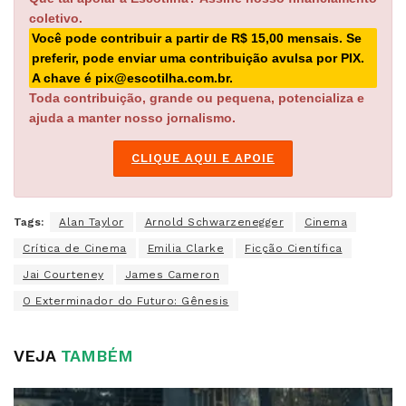
coletivo.
Você pode contribuir a partir de R$ 15,00 mensais. Se
preferir, pode enviar uma contribuição avulsa por PIX.
A chave é pix@escotilha.com.br.
Toda contribuição, grande ou pequena, potencializa e
ajuda a manter nosso jornalismo.
CLIQUE AQUI E APOIE
Tags:
Alan Taylor
Arnold Schwarzenegger
Cinema
Crítica de Cinema
Emilia Clarke
Ficção Científica
Jai Courteney
James Cameron
O Exterminador do Futuro: Gênesis
VEJA
TAMBÉM