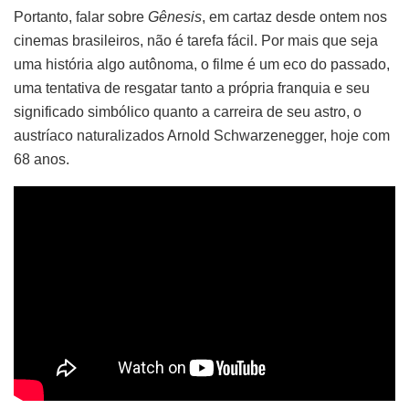
Portanto, falar sobre
Gênesis
, em cartaz desde ontem nos
cinemas brasileiros, não é tarefa fácil. Por mais que seja
uma história algo autônoma, o filme é um eco do passado,
uma tentativa de resgatar tanto a própria franquia e seu
significado simbólico quanto a carreira de seu astro, o
austríaco naturalizados Arnold Schwarzenegger, hoje com
68 anos.