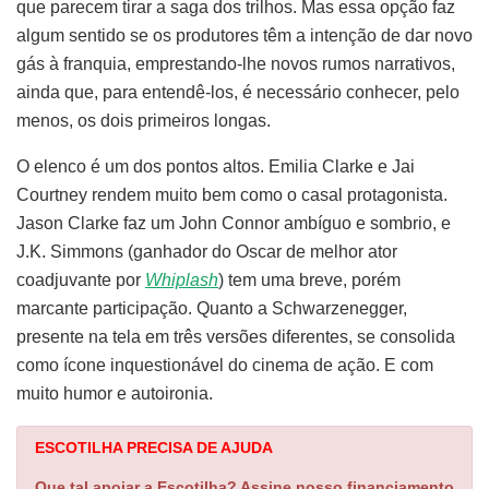
que parecem tirar a saga dos trilhos. Mas essa opção faz
algum sentido se os produtores têm a intenção de dar novo
gás à franquia, emprestando-lhe novos rumos narrativos,
ainda que, para entendê-los, é necessário conhecer, pelo
menos, os dois primeiros longas.
O elenco é um dos pontos altos. Emilia Clarke e Jai
Courtney rendem muito bem como o casal protagonista.
Jason Clarke faz um John Connor ambíguo e sombrio, e
J.K. Simmons (ganhador do Oscar de melhor ator
coadjuvante por
Whiplash
) tem uma breve, porém
marcante participação. Quanto a Schwarzenegger,
presente na tela em três versões diferentes, se consolida
como ícone inquestionável do cinema de ação. E com
muito humor e autoironia.
ESCOTILHA PRECISA DE AJUDA
Que tal apoiar a Escotilha? Assine nosso financiamento