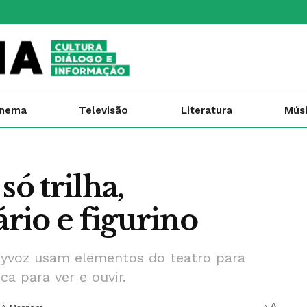
inema
Televisão
Literatura
Mús
só trilha,
rio e figurino
nityvoz usam elementos do teatro para
a para ver e ouvir.