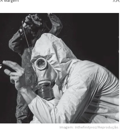
A
À Margem
A
Imagem: Inthefinityvoz/Reprodução.