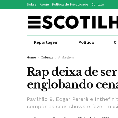
Sobre
Apoie
Política de Privacidade
Contato
Reportagem
Política
C
Home
Colunas
À Margem
Rap deixa de ser 
englobando cená
Pavilhão 9, Edgar Pererê e Inthefi
compôr os seus shows e fazer músic