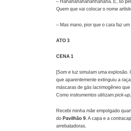
– Hahahahahahahhahaha. É, só pelo
Quem que vai colocar o nome artíst
– Mas mano, pior que o cara faz um
ATO 3
CENA 1
[Som e luz simulam uma explosão. 
que aparentemente extinguiu a raç
máscaras de gás lacrimogêneo que r
Como instrumentos utilizam
pick-up
Recebi minha mãe empolgado quan
do
Pavilhão 9
. A capa e a contraca
arrebatadoras.