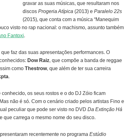
gravar as suas músicas, que resultaram nos
discos
Progeria Atípica
(2013) e
Paralelo 22s
(2015), que conta com a música “Manequim
ouco visto no rap nacional: o machismo, assunto também
bano Fantoxi
.
o que faz das suas apresentações performances. O
 conhecidos:
Dow Raiz
, que compõe a banda de reggae
 assim como
Thestrow
, que além de ter sua carreira
kpta
.
 conhecido, os seus rostos e o do DJ Zóio ficam
as não é só. Com o cenário criado pelos artistas Fino e
sual peculiar que pode ser visto no DVD
Da Extinção Há
l e que carrega o mesmo nome do seu disco.
e apresentaram recentemente no programa
Estúdio