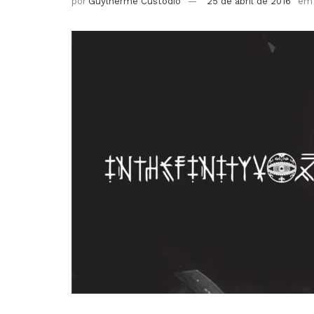
por
Guylherme Custódio
25 de abril de 2016
em