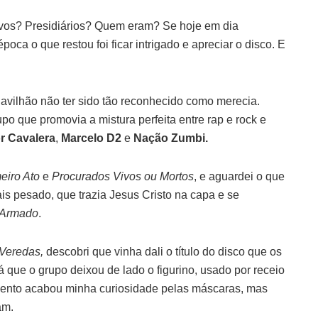
ivos? Presidiários? Quem eram? Se hoje em dia
oca o que restou foi ficar intrigado e apreciar o disco. E
Pavilhão não ter sido tão reconhecido como merecia.
upo que promovia a mistura perfeita entre rap e rock e
r Cavalera
,
Marcelo D2
e
Nação Zumbi.
eiro Ato
e
Procurados Vivos ou Mortos
, e aguardei o que
is pesado, que trazia Jesus Cristo na capa e se
 Armado
.
 Veredas,
descobri que vinha dali o título do disco que os
á que o grupo deixou de lado o figurino, usado por receio
mento acabou minha curiosidade pelas máscaras, mas
am.