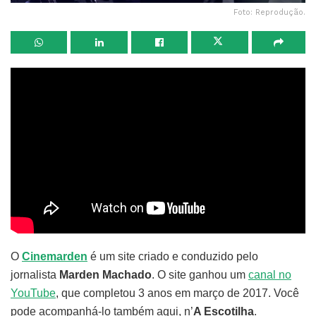
Foto: Reprodução.
O
Cinemarden
é um site criado e conduzido pelo
jornalista
Marden Machado
. O site ganhou um
canal no
YouTube
, que completou 3 anos em março de 2017. Você
pode acompanhá-lo também aqui, n’
A Escotilha
.