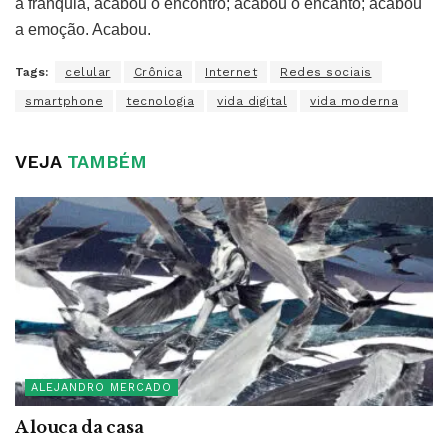
a franquia, acabou o encontro; acabou o encanto; acabou
a emoção. Acabou.
Tags:
celular
Crônica
Internet
Redes sociais
smartphone
tecnologia
vida digital
vida moderna
VEJA
TAMBÉM
ALEJANDRO MERCADO
A louca da casa