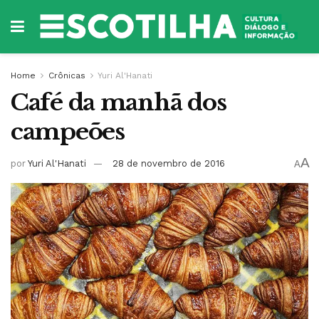
Home
Crônicas
Yuri Al'Hanati
Café da manhã dos
campeões
A
por
Yuri Al'Hanati
28 de novembro de 2016
A